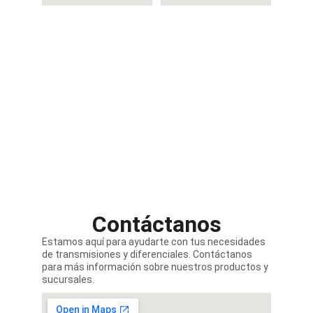
jt_jimenez@hotmail.com
srhosto@yahoo.com.mx
 (33) 3619 0270  
(33) 3812 6500
(33) 3619 4344
(33) 3812 8389
(33) 3619 2462
+52 33 2207 5971
+52 33 1615 0913
+52 33 1137 7325
Horario:
Lunes a Viernes:
 9:0 a.m. a 7:00 p.m.
Sabados:
 9:00 a.m. a 2:00 p.m.
Contáctanos
Estamos aquí para ayudarte con tus necesidades 
de transmisiones y diferenciales. Contáctanos 
para más información sobre nuestros productos y 
sucursales.