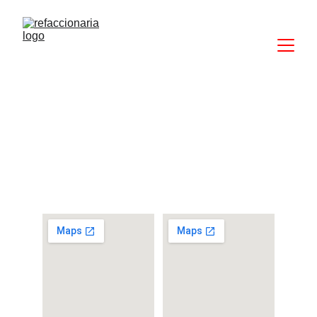
Nuestras Sucursales
Contamos con 2 sucursales estratégicamente 
ubicadas para servirte mejor, ofreciendo una 
amplia gama de transmisiones y diferenciales.