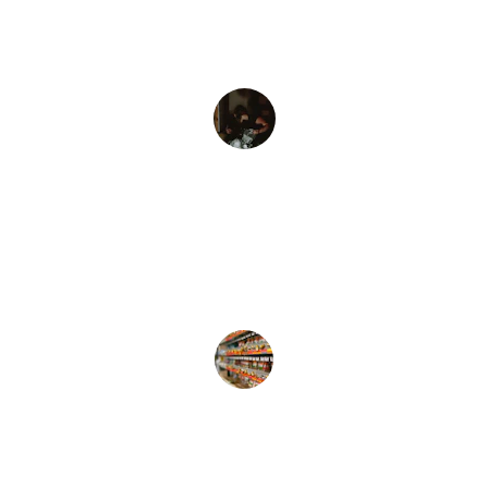
"Excelente servicio, muy buenos precios 
y un extenso surtido"
Jose Barajas
★★★★★
"Excelente atención y precio."
Servicios Mecánico Diésel S T M